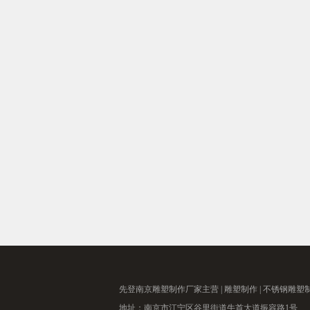
先登南京
雕塑制作厂家
主营 |
雕塑制作
|
不锈钢雕塑
地址：南京市江宁区谷里街道牛首大道振容路1号 手机：