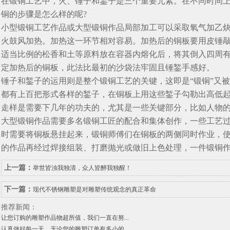
在锻铜工艺中，火、锤子和錾子是三个重要元素。在不同时间
铜的步骤是怎么样的呢?
小型锻铜工艺作品或大型锻铜作品局部加工可以采取氧气加乙
火鼓风加热。加热这一环节相对容易。加热后的铜板要用皮锤
适当比例的松香和土等原料放在容器内熔化后，将其倒入四周有
定加热后的铜板，此法比最初的沙袋法牢固且锤錾手感好。
锤子和錾子的运用则是整个锻铜工艺的关键，这即是“锻铜”又被
都有上百把形式各样的錾子，在铜板上用这些錾子勾勒出高低起
走样是需要下几年的功夫的，尤其是一些关键部分，比如人物
大型锻铜作品需要多名锻铜工匠的配合和集体创作，一些工艺
时需要将铜板悬挂起来，锻铜师傅们在铜板的两侧同时作业，
的作品再经过焊接组装、打磨抛光或做旧上色处理，一件锻铜
上一篇：
举世皆浊我独清，众人皆醉我独醒！
下一篇：
现代不锈钢雕塑是对雕塑传统观念的真正革命
推荐新闻：
让您订购的雕塑作品物超所值，我们一直在努...
认真做好每一天，无论您的雕塑订单有多小的...