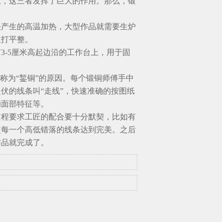
上，这三者发挥了巨大的作用。那么，锻
炔产生的高温加热，大型作品就需要生炉
敲打平整。
3-5厘米高起边沿的工作台上，用于固
称为“錾铜”的原因。每个锻铜师傅手中
伏的线条叫“走线”，快速准确的按图纸
的面部特征等。
过程要求工匠的配合要十分默契，比如有
使每一个高低错落的线条达到完美。
之后
作品就完成了。