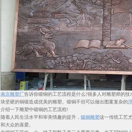
南京雕塑厂
告诉你锻铜的工艺流程是什么?很多人对雕塑师的技
块坚硬的铜锻造成优美的雕塑。锻铜不但可以做出图案复杂的
介绍一下雕塑中锻铜的工艺流程!
随着人民生活水平和审美情趣的提升，
锻铜雕塑
这一传统工艺
和大众的喜爱。