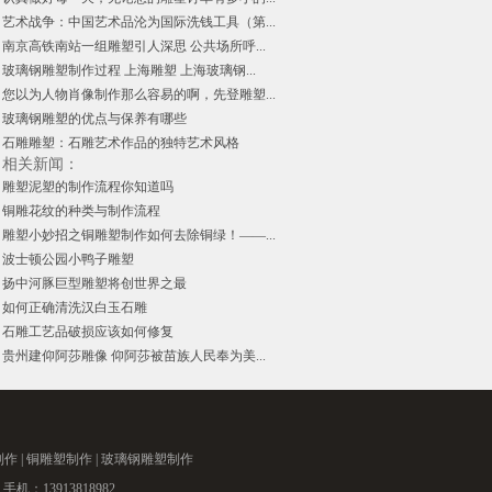
艺术战争：中国艺术品沦为国际洗钱工具（第...
南京高铁南站一组雕塑引人深思 公共场所呼...
玻璃钢雕塑制作过程 上海雕塑 上海玻璃钢...
您以为人物肖像制作那么容易的啊，先登雕塑...
玻璃钢雕塑的优点与保养有哪些
石雕雕塑：石雕艺术作品的独特艺术风格
相关新闻：
雕塑泥塑的制作流程你知道吗
铜雕花纹的种类与制作流程
雕塑小妙招之铜雕塑制作如何去除铜绿！——...
波士顿公园小鸭子雕塑
扬中河豚巨型雕塑将创世界之最
如何正确清洗汉白玉石雕
石雕工艺品破损应该如何修复
贵州建仰阿莎雕像 仰阿莎被苗族人民奉为美...
制作
|
铜雕塑制作
|
玻璃钢雕塑制作
13913818982