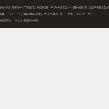
先登南京
雕塑制作厂家
主营 |
雕塑制作
|
不锈钢雕塑制作
|
铜雕塑制作
|
玻璃钢雕塑制
地址：南京市江宁区谷里街道牛首大道振容路1号 手机：13913818982
版权所有：南京先登雕塑公司