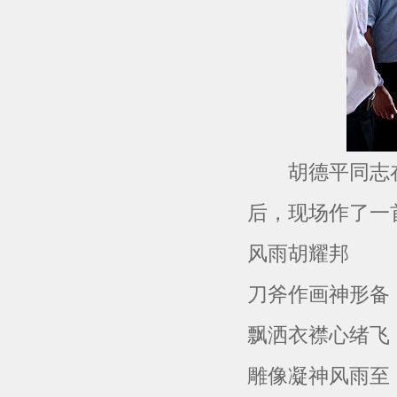
胡德平同志在
后，现场作了一
风雨胡耀邦
刀斧作画神形备
飘洒衣襟心绪飞
雕像凝神风雨至