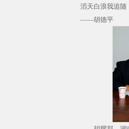
滔天白浪我追随
——胡德平
胡耀邦，湖南省