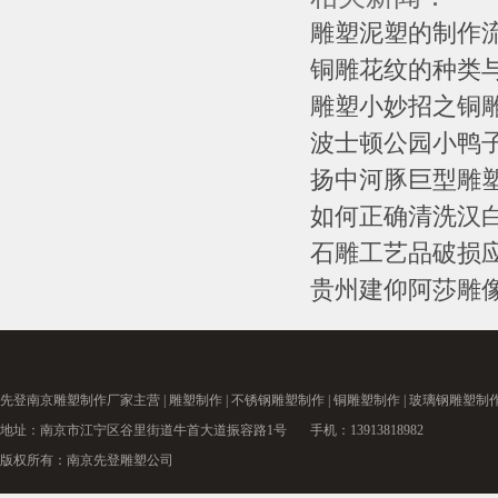
雕塑泥塑的制作
铜雕花纹的种类
雕塑小妙招之铜雕
波士顿公园小鸭
扬中河豚巨型雕
如何正确清洗汉
石雕工艺品破损
贵州建仰阿莎雕像
先登南京
雕塑制作厂家
主营 |
雕塑制作
|
不锈钢雕塑制作
|
铜雕塑制作
|
玻璃钢雕塑制
地址：南京市江宁区谷里街道牛首大道振容路1号 手机：13913818982
版权所有：南京先登雕塑公司