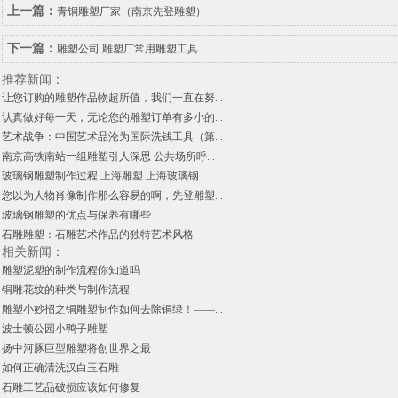
上一篇：
青铜雕塑厂家（南京先登雕塑）
下一篇：
雕塑公司 雕塑厂常用雕塑工具
推荐新闻：
让您订购的雕塑作品物超所值，我们一直在努...
认真做好每一天，无论您的雕塑订单有多小的...
艺术战争：中国艺术品沦为国际洗钱工具（第...
南京高铁南站一组雕塑引人深思 公共场所呼...
玻璃钢雕塑制作过程 上海雕塑 上海玻璃钢...
您以为人物肖像制作那么容易的啊，先登雕塑...
玻璃钢雕塑的优点与保养有哪些
石雕雕塑：石雕艺术作品的独特艺术风格
相关新闻：
雕塑泥塑的制作流程你知道吗
铜雕花纹的种类与制作流程
雕塑小妙招之铜雕塑制作如何去除铜绿！——...
波士顿公园小鸭子雕塑
扬中河豚巨型雕塑将创世界之最
如何正确清洗汉白玉石雕
石雕工艺品破损应该如何修复