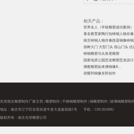
相关产品：
世界名人（学校雕塑成功案例）
著名教育家陶行知铸铜人物肖像雕
南京铸铜人物肖像路遥铜像铸铜
假树大门 大型门头 假山门头 仿真
铸铜雕塑马头鱼尾雕塑
国家地质公园恐龙雕塑恐龙设计
佛教雕塑​如来佛铜像R...
胡耀邦铜像东郭创作
先登南京
雕塑制作厂家
主营 |
雕塑制作
|
不锈钢雕塑制作
|
铜雕塑制作
|
玻璃钢雕塑制
地址：南京市江宁区谷里街道牛首大道振容路1号 手机：13913818982
版权所有：南京先登雕塑公司