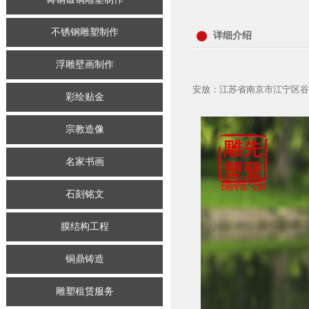
不锈钢雕塑制作
详细介绍
浮雕壁画制作
安放：江苏省南京市江宁区谷
彩绘贴金
宗教造像
名家书画
石刻铭文
膜结构工程
铜鼎铸造
雕塑租赁服务