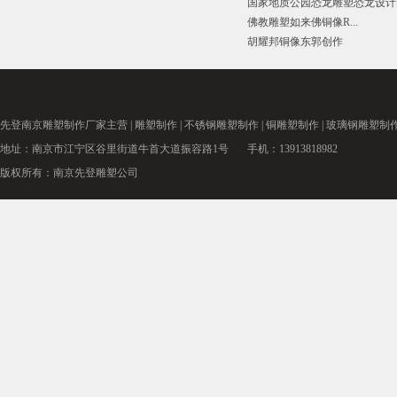
国家地质公园恐龙雕塑恐龙设计
佛教雕塑​如来佛铜像R...
胡耀邦铜像东郭创作
先登南京
雕塑制作厂家
主营 |
雕塑制作
|
不锈钢雕塑制作
|
铜雕塑制作
|
玻璃钢雕塑制
地址：南京市江宁区谷里街道牛首大道振容路1号 手机：13913818982
版权所有：南京先登雕塑公司