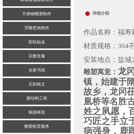
详细介绍
不锈钢雕塑制作
浮雕壁画制作
作品名称：福寿
彩绘贴金
材质规格：304不
宗教造像
安装地点：盐城
龙
名家书画
雕塑寓意：
镇，始建于
石刻铭文
故乡，
龙冈
膜结构工程
凰桥等
名胜
姓之夙愿，
铜鼎铸造
巧匠之手立
雕塑租赁服务
病强身，鹿