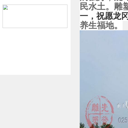
民水土。
雕
一，祝愿龙
养生福地。