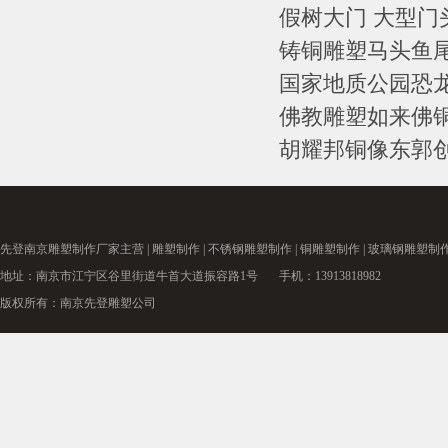
假树大门 大型门头
铸铜雕塑马头鱼
国家地质公园恐
佛教雕塑​如来佛铜像
胡耀邦铜像东郭
先登南京
雕塑制作厂家
主营 |
雕塑制作
|
不锈钢雕塑制作
|
铜雕塑制作
|
玻璃钢雕塑制
地址：南京市江宁区谷里街道牛首大道振容路1号 手机：13913818982
版权所有：南京先登雕塑公司