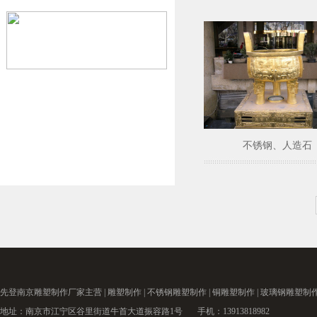
不锈钢、人造石
先登南京
雕塑制作厂家
主营 |
雕塑制作
|
不锈钢雕塑制作
|
铜雕塑制作
|
玻璃钢雕塑制
地址：南京市江宁区谷里街道牛首大道振容路1号 手机：13913818982