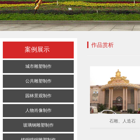
作品赏析
案例展示
城市雕塑制作
公共雕塑制作
园林景观制作
人物肖像制作
石雕、人造石
玻璃钢雕塑制作
铸铜锻铜雕塑制作