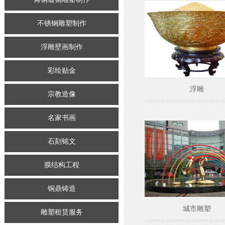
不锈钢雕塑制作
浮雕壁画制作
彩绘贴金
浮雕
宗教造像
名家书画
石刻铭文
膜结构工程
铜鼎铸造
城市雕塑
雕塑租赁服务