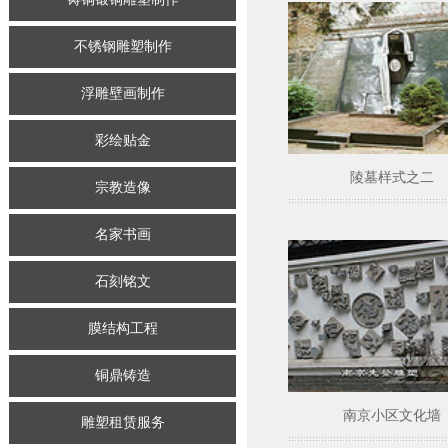
不锈钢雕塑制作
浮雕壁画制作
彩绘贴金
陵墓样式之二
宗教造像
名家书画
石刻铭文
膜结构工程
铜鼎铸造
南京小区文化墙
雕塑租赁服务