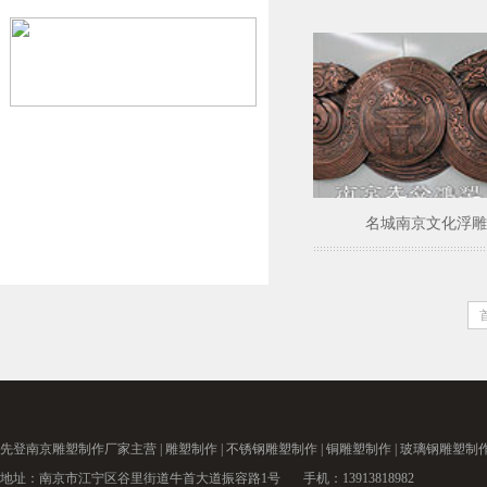
名城南京文化浮雕
先登南京
雕塑制作厂家
主营 |
雕塑制作
|
不锈钢雕塑制作
|
铜雕塑制作
|
玻璃钢雕塑制
地址：南京市江宁区谷里街道牛首大道振容路1号 手机：13913818982