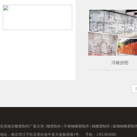
浮雕拼图
先登南京
雕塑制作厂家
主营 |
雕塑制作
|
不锈钢雕塑制作
|
铜雕塑制作
|
玻璃钢雕塑制
地址：南京市江宁区谷里街道牛首大道振容路1号 手机：13913818982